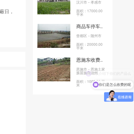
汉川市
－孝感市
天蔽日，
面积：17000.00
平米
商品车停车..
曾都区
－随州市
面积：20000.00
平米
恩施东收费..
恩施市
－恩施土家
族苗族自治州
面积：1000.00 平
你们是怎么收费的呢
米