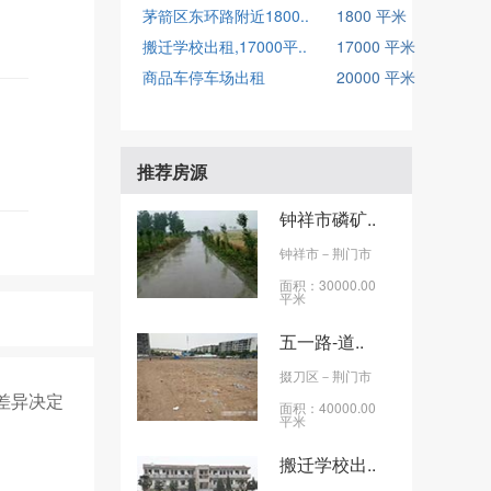
茅箭区东环路附近1800..
1800 平米
搬迁学校出租,17000平..
17000 平米
商品车停车场出租
20000 平米
推荐房源
钟祥市磷矿..
钟祥市
－荆门市
面积：30000.00
平米
五一路-道..
掇刀区
－荆门市
形差异决定
面积：40000.00
平米
搬迁学校出..