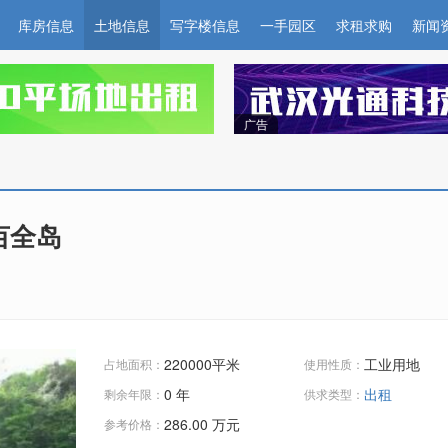
库房信息
土地信息
写字楼信息
一手园区
求租求购
新闻
广告
亩全岛
220000平米
工业用地
占地面积：
使用性质：
0 年
出租
剩余年限：
供求类型：
286.00
万元
参考价格：