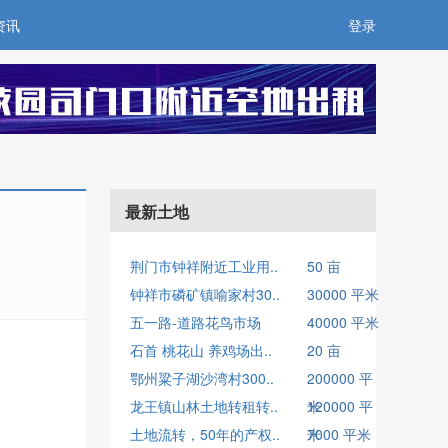
资讯
登录
最新土地
荆门市钟祥附近工业用..
50 亩
钟祥市磷矿镇喻家村30..
30000 平米
五一路-道路花鸟市场
40000 平米
石首 桃花山 养鸡场出..
20 亩
鄂州粱子湖沙湾村300..
200000 平
龙王镇山林土地转租转..
米
120000 平
土地流转，50年的产权..
米
7000 平米