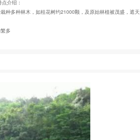
屿特点介绍：
经栽种多种林木，如桂花树约21000颗，及原始林植被茂盛，遮
林立，动植物繁多