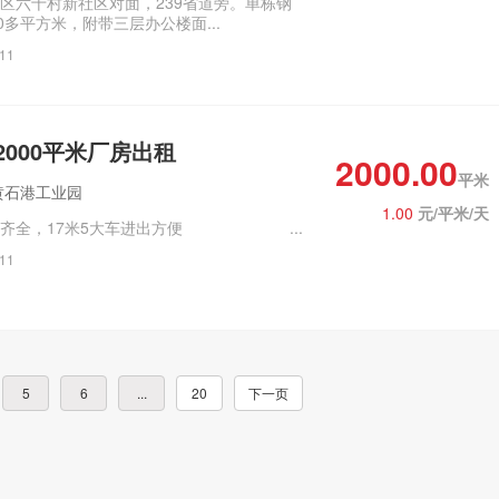
六十村新社区对面，239省道旁‌‌。单栋钢
0多平方米，附带三层办公楼面...
/11
000平米厂房出租
2000.00
平米
黄石港工业园
1.00
元/平米/天
施齐全，17米5大车进出方便‌‌ ...
/11
5
6
...
20
下一页