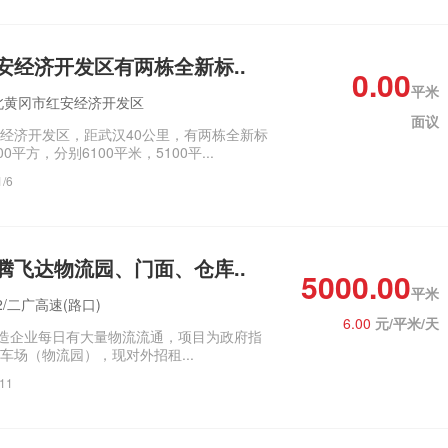
安经济开发区有两栋全新标..
0.00
平米
北黄冈市红安经济开发区
面议
经济开发区，距武汉40公里，有两栋全新标
0平方，分别6100平米，5100平...
1/6
腾飞达物流园、门面、仓库..
5000.00
平米
/二广高速(路口)
6.00
元/平米/天
造企业每日有大量物流流通，项目‌‌为政府指
车场（物流园），现对外招租...
/11