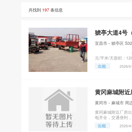
共找到
197
条信息
猇亭大道4号
宜昌市－猇亭区 S32
类型：厂房出
元/平米/天面积：120
出租
2026/5
黄冈麻城附近
黄冈市－麻城市 周
黄冈麻城附近厂房出
电齐全，交通便利，
出租
2026/4