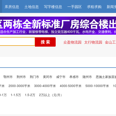
库房信息
土地信息
写字楼信息
一手园区
求租求购
新闻
搜 索
众盈物流园
太行物流园
金山
鄂州市
荆州市
荆门市
黄冈市
咸宁市
孝感市
随州市
恩施土家族苗
0平米
2000-3000平米
3000-4000平米
4000-5000平米
5000-10000平米
1
0-1万
1-1.5万
1.5-2万
2万以上（元/月）