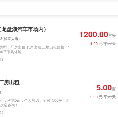
（龙盘湖汽车市场内）
1200.00
平米
3(猇亭大道)
1.00
元/平米/天
租,仓库出租,土地出租价格：1
0平米具体地...
/13
厂房出租
5.00
亩
边
0.00
元/平米/天
租，占地5亩，个人房源，车间1500平，水
欢迎咨询！
/22