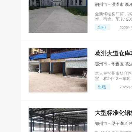
荆州市－洪湖市 新
全新钢结构厂房，高度
室，宿舍。配电12
出租
2025/4
葛洪大道仓库
鄂州市－华容区 葛洪
本人在鄂州市华容区葛
室，和2个18㎡车库
出租
2025/4
大型标准化钢
鄂州市－梁子湖区 