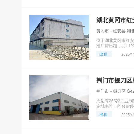
湖北黄冈市红
黄冈市－红安县 湖
位于湖北黄冈市红安
准厂房出租，共1120
出租
2025/1
荆门市掇刀区
荆门市－掇刀区 G42
周边有266家工业制
定城南唯一的普货停
出租
2025/4