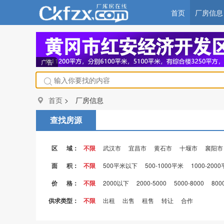
首页
厂房信息
广告
首页
> 厂房信息
查找房源
区 域：
不限
武汉市
宜昌市
黄石市
十堰市
襄阳市
面 积：
不限
500平米以下
500-1000平米
1000-200
价 格：
不限
2000以下
2000-5000
5000-8000
800
供求类型：
不限
出租
出售
租售
转让
合作