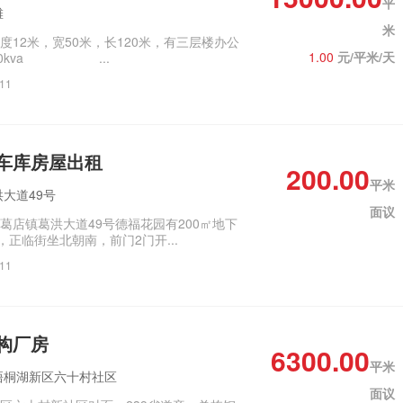
平
滩
米
12米，宽50米，长120米，‌‌有三层楼办公
1.00
元/平米/天
00kva ...
/11
车库房屋出租
200.00
平米
大道49号
面议
店镇葛洪大道49号德福花园有2‌‌00㎡地下
，正临街坐北朝南，前门2门开...
/11
构厂房
6300.00
平米
梧桐湖新区六十村社区
面议