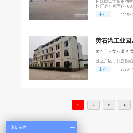
科技园位于梧桐湖新区
构厂房车间面积480
出租
2025/4
黄石港工业园2
黄石市－黄石港区 
独立厂区，配套设
出租
2025/4
1
2
3
4
请您留言