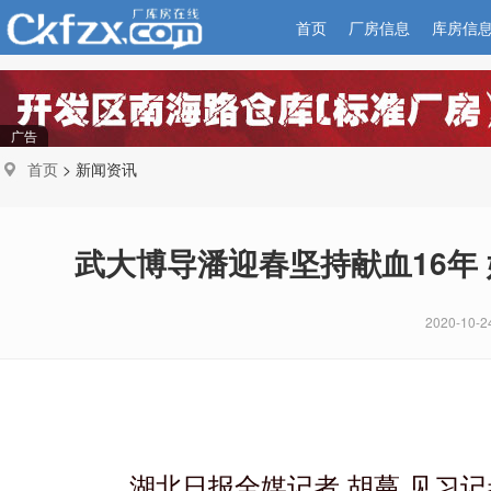
首页
厂房信息
库房信
广告
首页
> 新闻资讯
武大博导潘迎春坚持献血16年 
2020-10-2
湖北日报全媒记者 胡蔓 见习记