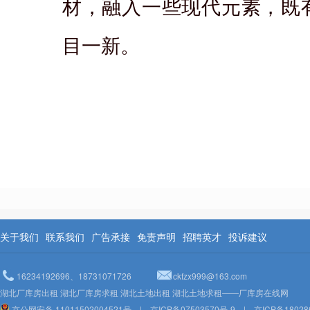
材，融入一些现代元素，既
目一新。
关于我们
联系我们
广告承接
免责声明
招聘英才
投诉建议
16234192696、18731071726
ckfzx999@163.com
湖北厂库房出租 湖北厂库房求租 湖北土地出租 湖北土地求租——厂库房在线网
京公网安备 11011502004521号
|
京ICP备07503570号-9
|
京ICP备18028