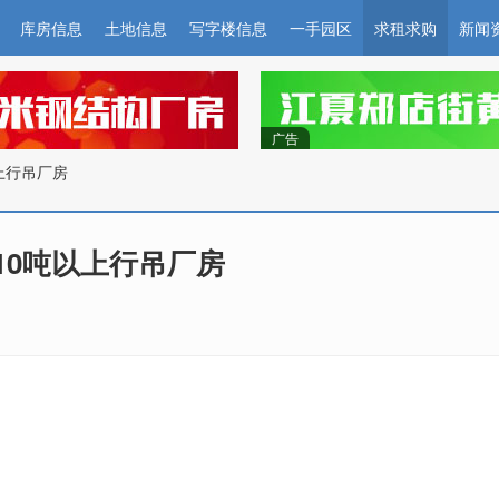
库房信息
土地信息
写字楼信息
一手园区
求租求购
新闻
广告
上行吊厂房
10吨以上行吊厂房