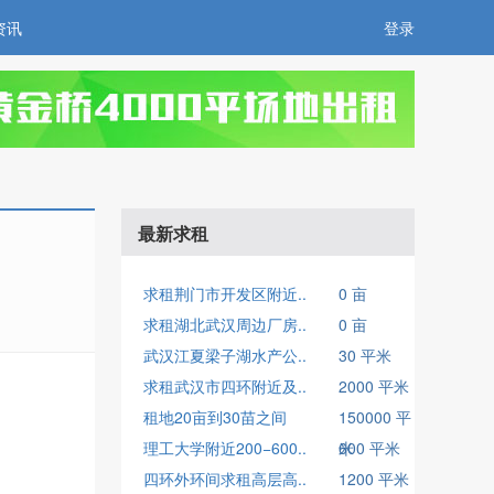
资讯
登录
最新求租
求租荆门市开发区附近..
0 亩
求租湖北武汉周边厂房..
0 亩
武汉江夏梁子湖水产公..
30 平米
求租武汉市四环附近及..
2000 平米
租地20亩到30苗之间
150000 平
理工大学附近200−600..
米
600 平米
四环外环间求租高层高..
1200 平米