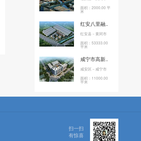
面积：2000.00 平
米
红安八里融..
红安县
－黄冈市
面积：53333.00
平米
咸宁市高新..
咸安区
－咸宁市
面积：11000.00
平米
扫一扫
有惊喜