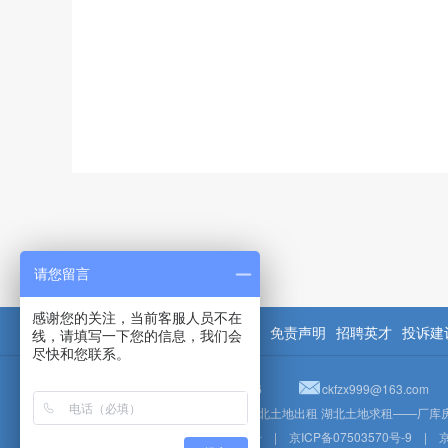
请您留言
感谢您的关注，当前客服人员不在
关于我们
联系我们
广告承接
免责声明
招聘英才
投诉建
线，请填写一下您的信息，我们会
尽快和您联系。
16234192696、18731071726
ckfzx999@163.com
湖北厂库房出租 湖北厂库房求租 湖北土地出租 湖北土地求租——厂库
京公网安备 11011502004521号
|
京ICP备07503570号-9
|
京