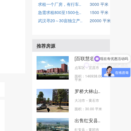
求租一个厂房，有行车..
3000 平米
急需求租800至1500仓..
1500 平米
武汉寻20～30亩独立产..
20000 平米
推荐房源
现在有优惠活动吗
[百联慧谷]..
可以介绍下你们的产品么
点军区
－宜昌市
面积：146938.00
平米
罗桥大林山..
大冶市
－黄石市
面积：30.00 平米
出售红安县..
红安县
－黄冈市