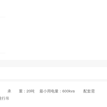
3米 承 重：20吨 最小用电量：600kva 配套需
吨行吊