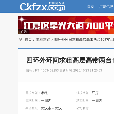
首页
厂房信息
广告
首页 >
求租求购
> 四环外环间求租高层高带两台10吨以
四环外环间求租高层高带两台
编号：RT_1603459253 更新时间: 2020/10/23 21:20:53
求租
厂房
需求类型：
供求类型：
一周内
一周内
需求时间：
求租时间：
武汉市 - 武汉
期望区域：
公司名称：