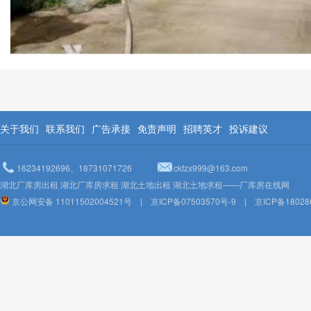
关于我们
联系我们
广告承接
免责声明
招聘英才
投诉建议
16234192696、18731071726
ckfzx999@163.com
湖北厂库房出租 湖北厂库房求租 湖北土地出租 湖北土地求租——厂库房在线网
京公网安备 11011502004521号
|
京ICP备07503570号-9
|
京ICP备18028