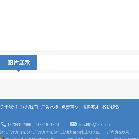
图片展示
关于我们
联系我们
广告承接
免责声明
招聘英才
投诉建议
16234192696、18731071726
ckfzx999@163.com
湖北厂库房出租 湖北厂库房求租 湖北土地出租 湖北土地求租——厂库房在线网