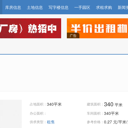
库房信息
土地信息
写字楼信息
一手园区
求租求购
新闻
广告
340
340平米
占地面积：
建筑面积：
平米
340平米
办公面积：
车间面积：
租售
0.27
元/平米
供求类型：
参考价格：