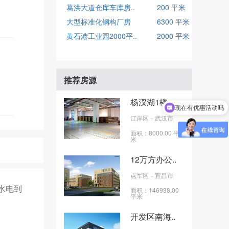
葛洪大道仓库车库房..
200 平米
大型标准化钢构厂房
6300 平米
黄石港工业园2000平..
2000 平米
推荐房源
杨汊湖1楼..
现在有优惠活动吗
江岸区
－武汉市
面积：8000.00 平
米
12万方办公..
点军区
－宜昌市
，水电到
面积：146938.00
平米
开发区南海..