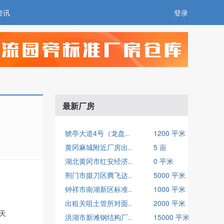
资讯
登录
最新厂房
猇亭大道4号（龙盘..
1200 平米
黄冈麻城附近厂房出..
5 亩
湖北黄冈市红安经济..
0 平米
荆门市掇刀区腾飞达..
5000 平米
钟祥市南湖新区标准..
1000 平米
出租关咀土管所对面..
2000 平米
/天
洪湖市新滩钢结构厂..
15000 平米