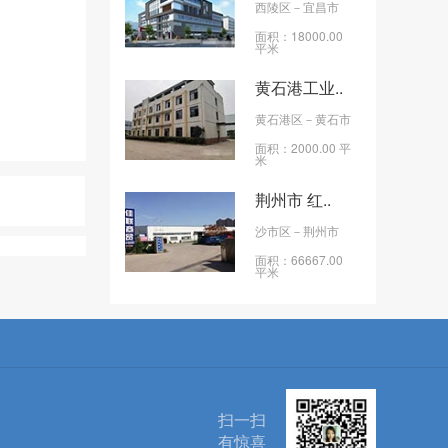
西陵区
－宜昌市
面积：18000.00
平米
黄石港工业..
黄石港区
－黄石市
面积：2000.00 平
米
荆州市 红..
沙市区
－荆州市
面积：66667.00
平米
扫一扫
有惊喜