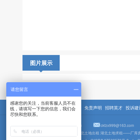
图片展示
请您留言
感谢您的关注，当前客服人员不在
关于我们
联系我们
广告承接
免责声明
招聘英才
投诉建
线，请填写一下您的信息，我们会
尽快和您联系。
16234192696、18731071726
ckfzx999@163.com
湖北厂库房出租 湖北厂库房求租 湖北土地出租 湖北土地求租——厂库